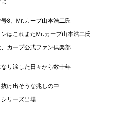
すよ
号8、Mr.カープ山本浩二氏
ンはこれまたMr.カープ山本浩二氏
は、カープ公式ファン倶楽部
になり涙した日々から数十年
と抜け出そうな兆しの中
スシリーズ出場
。