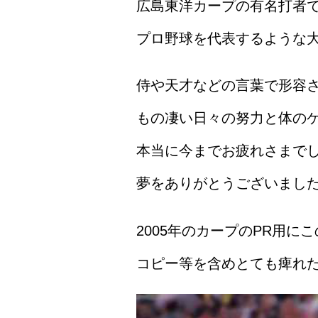
広島東洋カープの有名打者
プロ野球を代表するような
侍や天才などの言葉で形容
もの凄い日々の努力と体の
本当に今までお疲れさまで
夢をありがとうございまし
2005年のカープのPR用
コピー等を含めとても痺れ