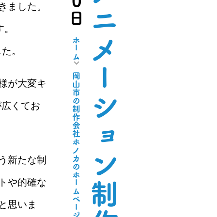
えこ便 アニメーション制作
きました。
す。
ホーム
した。
岡山市の制作会社ホノカのホームページ・グラフィック制作実績
様が大変キ
が広くてお
う新たな制
トや的確な
と思いま