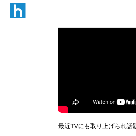
W B N
最近TVにも取り上げられ話