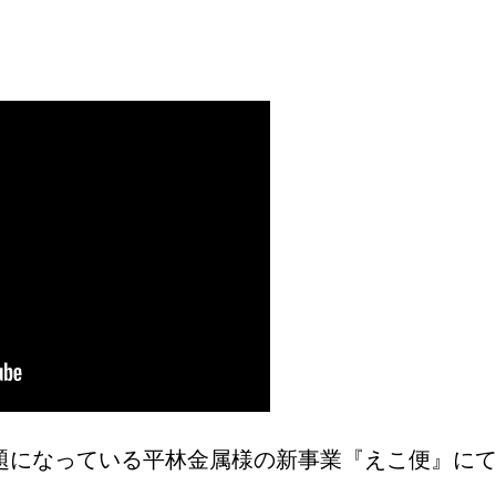
デザイン・ホームページ・ブランディング｜岡山のクリエイティブ制作会社 HON
題になっている平林金属様の新事業『えこ便』に