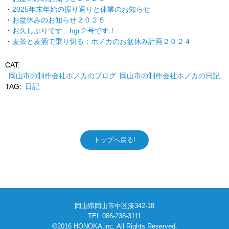
2025年末年始の振り返りと休業のお知らせ
お盆休みのお知らせ２０２５
お久しぶりです、hgr２号です！
麦茶と麦酒で乗り切る：ホノカのお盆休み計画２０２４
CAT:
岡山市の制作会社ホノカのブログ
岡山市の制作会社ホノカの日記
TAG:
日記
トップへ戻る!
岡山県岡山市中区湊342-18
TEL:086-238-3111
©2016 HONOKA,inc. All Rights Reserved.