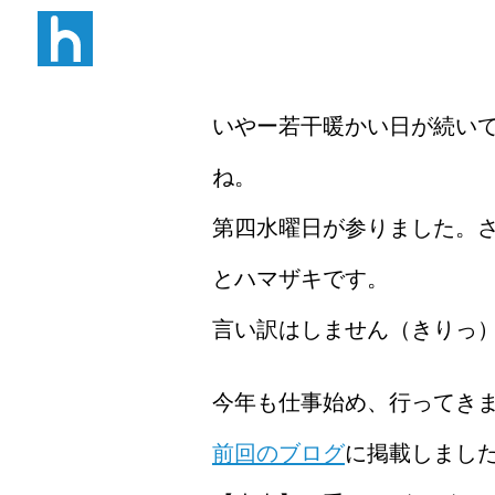
W B N
いやー若干暖かい日が続い
ね。
第四水曜日が参りました。さ
とハマザキです。
言い訳はしません（きりっ
今年も仕事始め、行ってき
前回のブログ
に掲載しました