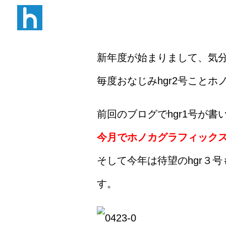
W B N
新年度が始まりまして、気
毎度おなじみhgr2号こと
前回のブログでhgr1号が書
今月でホノカグラフィック
そして今年は待望のhgr３
す。